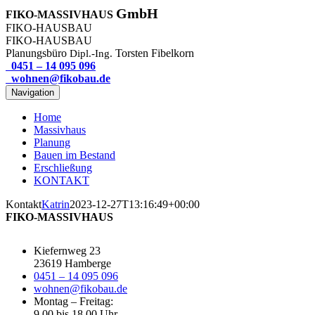
Zum
GmbH
FIKO-MASSIVHAUS
Inhalt
FIKO-HAUSBAU
springen
FIKO-HAUSBAU
Planungsbüro
Torsten Fibelkorn
Dipl.-Ing.
0451 – 14 095 096
wohnen@fikobau.de
Navigation
Home
Massivhaus
Planung
Bauen im Bestand
Erschließung
KONTAKT
Kontakt
Katrin
2023-12-27T13:16:49+00:00
FIKO-MASSIVHAUS
Kiefernweg 23
23619 Hamberge
0451 – 14 095 096
wohnen@fikobau.de
Montag – Freitag:
9.00 bis 18.00 Uhr